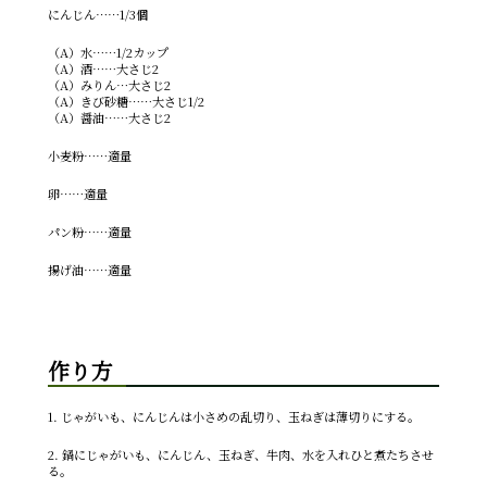
にんじん……1/3個
（A）水……1/2カップ
（A）酒……大さじ2
（A）みりん…大さじ2
（A）きび砂糖……大さじ1/2
（A）醤油……大さじ2
小麦粉……適量
卵……適量
パン粉……適量
揚げ油……適量
作り方
1. じゃがいも、にんじんは小さめの乱切り、玉ねぎは薄切りにする。
2. 鍋にじゃがいも、にんじん、玉ねぎ、牛肉、水を入れひと煮たちさせ
る。