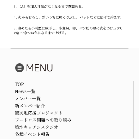
3. （A）を加え汁気がなくなるまで煮詰める。
4. 火からおろし、熱いうちに軽くつぶし、バットなどに広げて冷ます。
5. 冷めたら小判型に成形し、小麦粉、卵、パン粉の順に衣をつけ170℃
の油できつね色になるまで上げる。
TOP
News一覧
メンバー一覧
新メンバー紹介
被災地応援プロジェクト
フードロス問題への取り組み
築地キッチンスタジオ
各種イベント報告