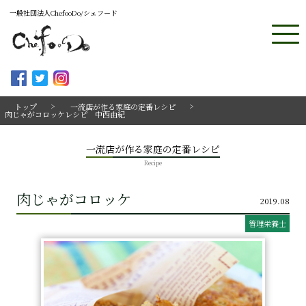
一般社団法人ChefooDo/シェフード
トップ
一流店が作る家庭の定番レシピ
肉じゃがコロッケレシピ 中西由紀
一流店が作る家庭の定番レシピ
Recipe
肉じゃがコロッケ
2019.08
管理栄養士