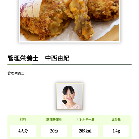
管理栄養士 中西由紀
管理栄養士
材料
調理時間※
エネルギー量
塩分量
4
人分
20分
289kal
1.4g