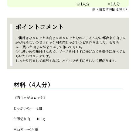
※（冷ます時間は除く）
ポイントコメント
一番好きなコロッケは肉じゃがコロッケなのに、そんなに都合よく肉じゃ
がが残らないのでコロッケ用の肉じゃがレシピを作りました。もちろ
ん、残った肉じゃがをつぶして作ってもOK。
少し濃いめの味付けなので、ソースを付けずに揚げたてを豪快に食べても
らいたいコロッケです。
しっかり冷まして成形すれば、バクハツせずにきれいに揚がります。
材料（4人分）
《肉じゃがコロッケ》
じゃがいも……2個
牛薄切り肉……100g
玉ねぎ……1/4個