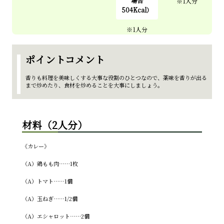
場合
504Kcal）
ポイントコメント
香りも料理を美味しくする大事な役割のひとつなので、薬味を香りが出る
まで炒めたり、食材を炒めることを大事にしましょう。
材料（2人分）
《カレー》
（A）鶏もも肉……1枚
（A）トマト……1個
（A）玉ねぎ……1/2個
（A）エシャロット……2個