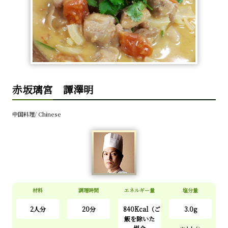
赤坂璃宮 譚澤明
中国料理/ Chinese
材料
調理時間
エネルギー量
塩分量
2人分
20分
840Kcal（ご
3.0g
飯を除いた