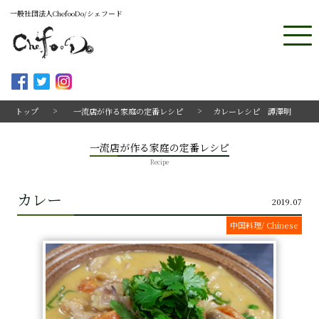
一般社団法人ChefooDo/シェフード
トップ
一流店が作る家庭の定番レシピ
カレーレシピ 譚澤明
一流店が作る家庭の定番レシピ
Recipe
カレー
2019.07
中国料理/ Chinese