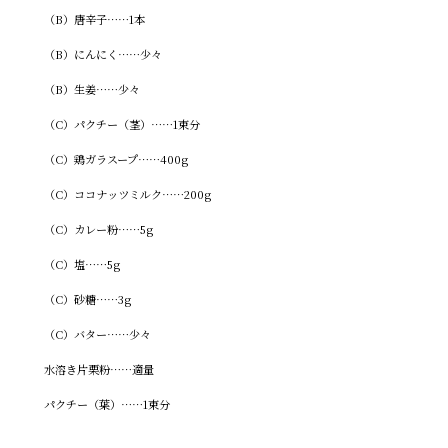
（B）唐辛子……1本
（B）にんにく……少々
（B）生姜……少々
（C）パクチー（茎）……1束分
（C）鶏ガラスープ……400g
（C）ココナッツミルク……200g
（C）カレー粉……5g
（C）塩……5g
（C）砂糖……3g
（C）バター……少々
水溶き片栗粉……適量
パクチー（葉）……1束分