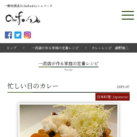
一般社団法人ChefooDo/シェフード
トップ
一流店が作る家庭の定番レシピ
カレーレシピ 舘野雄二
一流店が作る家庭の定番レシピ
Recipe
忙しい日のカレー
2019.07
日本料理/ Japanese