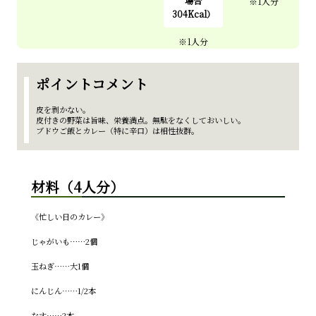
場合
304Kcal）
ポイントコメント
皮を剥かない。
皮付きの野菜は旨味、栄養満点。無駄をなくしておいしい。
ブドウご飯とカレー（特に辛口）は相性抜群。
材料（4人分）
《忙しい日のカレー》
じゃがいも……2個
玉ねぎ……大1個
にんじん……1/2本
なす……2本