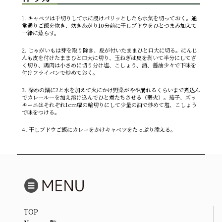
1. キャベツは千切りして水に浸けパリッとしたら水気を切っておく。通
常通りご飯を炊き、炊きあがり10分前に干しブドウをひとつまみ加えて
一緒に蒸らす。
2. じゃがいもは芽を取り除き、皮が付いたままひと口大に切る。にんじ
んも皮を付けたままひと口大に切り、玉ねぎは皮を剥いて半分にしてざ
く切り、鶏肉は小さめに切り分け塩、こしょう、酒、醤油少々で下味を
付けフライパンで炒めておく。
3. 深めの鍋に2と水を加えて火にかけ野菜がやや崩れるくらいまで煮込ん
でカレールーを加え溶け込んでひと煮たちさせる（弱火）。茄子、ズッ
キーニはそれぞれ1cm幅の輪切りにして少量の油で炒めて塩、こしょう
で味をつける。
4. 干しブドウご飯にカレーをかけキャベツをたっぷり添える。
TOP