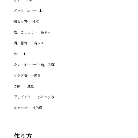
ズッキーニ……1本
鶏もも肉……1枚
塩、こしょう……各少々
酒、醤油……各少々
水……1L
カレールー……140g（1箱）
サラダ油……適量
ご飯……適量
干しブドウ……ひとつまみ
キャベツ……1/8個
作り方