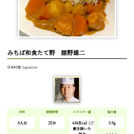
みちば和食たて野 舘野雄二
日本料理/ Japanese
材料
調理時間
エネルギー量
塩分量
4
人分
25分
646Kcal
（ご
3.9g
飯を除いた