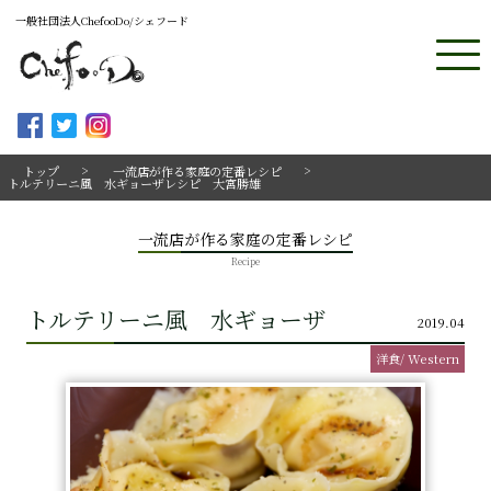
一般社団法人ChefooDo/シェフード
トップ
一流店が作る家庭の定番レシピ
トルテリーニ風 水ギョーザレシピ 大宮勝雄
一流店が作る家庭の定番レシピ
Recipe
トルテリーニ風 水ギョーザ
2019.04
洋食/ Western