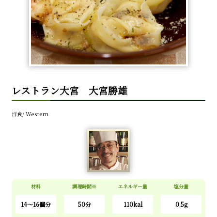
レストラン大宮 大宮勝雄
洋食/ Western
材料
調理時間※
エネルギー量
塩分量
14～16個
分
50分
110kal
0.5g