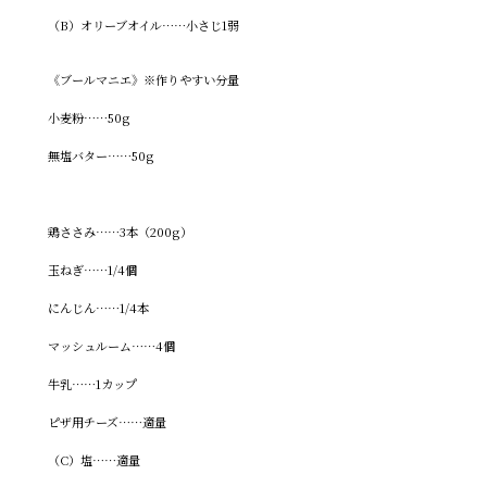
（B）オリーブオイル……小さじ1弱
《ブールマニエ》※作りやすい分量
小麦粉……50g
無塩バター……50g
鶏ささみ……3本（200g）
玉ねぎ……1/4個
にんじん……1/4本
マッシュルーム……4個
牛乳……1カップ
ピザ用チーズ……適量
（C）塩……適量