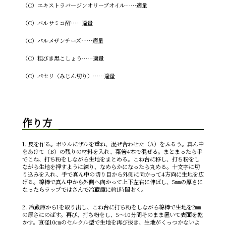
（C）エキストラバージンオリーブオイル……適量
（C）バルサミコ酢……適量
（C）パルメザンチーズ……適量
（C）粗びき黒こしょう……適量
（C）パセリ（みじん切り）……適量
作り方
1. 皮を作る。ボウルにザルを重ね、混ぜ合わせた（A）をふるう。真ん中
をあけて（B）の残りの材料を入れ、菜箸4本で混ぜる。まとまったら手
でこね、打ち粉をしながら生地をまとめる。こね台に移し、打ち粉をし
ながら生地を押すように練り、なめらかになったら丸める。十文字に切
り込みを入れ、手で真ん中の切り目から外側に向かって4方向に生地を広
げる。綿棒で真ん中から外側へ向かって上下左右に伸ばし、5㎜の厚さに
なったらラップではさんで冷蔵庫に約1時間おく。
2. 冷蔵庫から1を取り出し、こね台に打ち粉をしながら綿棒で生地を2㎜
の厚さにのばす。再び、打ち粉をし、5～10分間そのまま置いて表面を乾
かす。直径10㎝のセルクル型で生地を再び抜き、生地がくっつかないよ