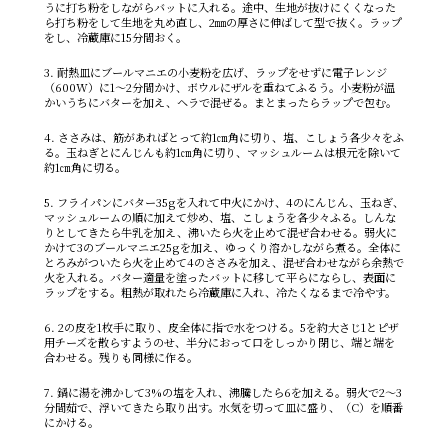
うに打ち粉をしながらバットに入れる。途中、生地が抜けにくくなった
ら打ち粉をして生地を丸め直し、2㎜の厚さに伸ばして型で抜く。ラップ
をし、冷蔵庫に15分間おく。
3. 耐熱皿にブールマニエの小麦粉を広げ、ラップをせずに電子レンジ
（600W）に1～2分間かけ、ボウルにザルを重ねてふるう。小麦粉が温
かいうちにバターを加え、ヘラで混ぜる。まとまったらラップで包む。
4. ささみは、筋があればとって約1㎝角に切り、塩、こしょう各少々をふ
る。玉ねぎとにんじんも約1㎝角に切り、マッシュルームは根元を除いて
約1㎝角に切る。
5. フライパンにバター35gを入れて中火にかけ、4のにんじん、玉ねぎ、
マッシュルームの順に加えて炒め、塩、こしょうを各少々ふる。しんな
りとしてきたら牛乳を加え、沸いたら火を止めて混ぜ合わせる。弱火に
かけて3のブールマニエ25gを加え、ゆっくり溶かしながら煮る。全体に
とろみがついたら火を止めて4のささみを加え、混ぜ合わせながら余熱で
火を入れる。バター適量を塗ったバットに移して平らにならし、表面に
ラップをする。粗熱が取れたら冷蔵庫に入れ、冷たくなるまで冷やす。
6. 2の皮を1枚手に取り、皮全体に指で水をつける。5を約大さじ1とピザ
用チーズを散らすようのせ、半分におって口をしっかり閉じ、端と端を
合わせる。残りも同様に作る。
7. 鍋に湯を沸かして3%の塩を入れ、沸騰したら6を加える。弱火で2～3
分間茹で、浮いてきたら取り出す。水気を切って皿に盛り、（C）を順番
にかける。