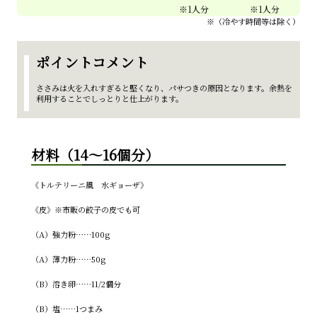
※（冷やす時間等は除く）
ポイントコメント
ささみは火を入れすぎると堅くなり、パサつきの原因となります。余熱を
利用することでしっとりと仕上がります。
材料（
14～16個
分
）
《トルテリーニ風 水ギョーザ》
《皮》※市販の餃子の皮でも可
（A）強力粉……100g
（A）薄力粉……50g
（B）溶き卵……11/2個分
（B）塩……1つまみ