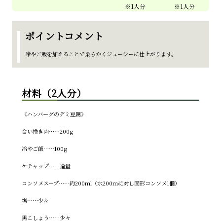
ポイントコメント
冷やご飯を加えることで柔らかくジューシーに仕上がります。
材料（2人分）
《ハンバーグのデミ豆腐》
合い挽き肉……200g
冷やご飯……100g
ケチャップ……適量
コンソメスープ……約200ml（水200mに対し固形コンソメ1個）
塩……少々
黒こしょう……少々