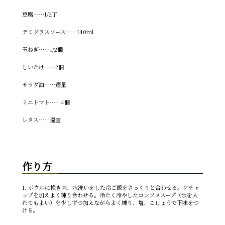
豆腐……1/2丁
デミグラスソース……140ml
玉ねぎ……1/2個
しいたけ……2個
サラダ油……適量
ミニトマト……4個
レタス……適宜
作り方
1. ボウルに挽き肉、水洗いをした冷ご飯をさっくりと合わせる。ケチャ
ップを加えよく練り合わせる。冷たく冷やしたコンソメスープ（氷を入
れてもよい）を少しずつ加えながらよく練り、塩、こしょうで下味をつ
ける。