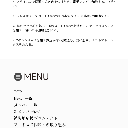
2. フライパンで両面に焼き色をつけたら、電子レンジで加熱する。（約3
分）
3. 玉ねぎはくし切り、しいたけは1/4位に切る。豆腐は2㎝角煮切る。
4. 鍋にサラダ油を熱し、玉ねぎ、しいたけを炒める。デミグラスソース
を加え、沸いたら豆腐を加える。
5. 2のハンバーグを加え煮込み約5分煮込む。器に盛り、ミニトマト、レ
タスを添える。
TOP
News一覧
メンバー一覧
新メンバー紹介
被災地応援プロジェクト
フードロス問題への取り組み