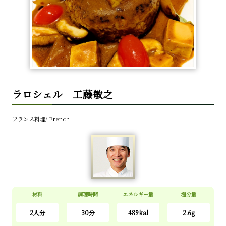
ラロシェル 工藤敏之
フランス料理/ French
材料
調理時間
エネルギー量
塩分量
2人分
30分
489kal
2.6g