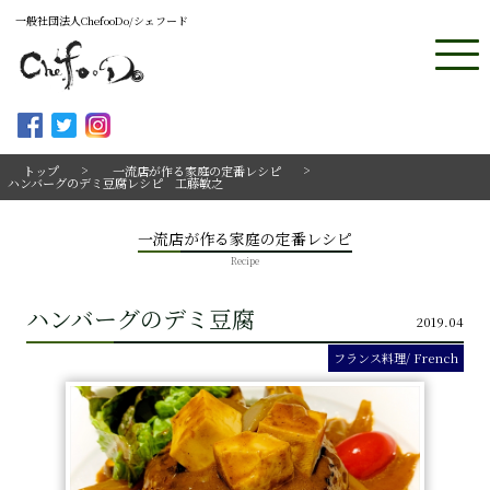
一般社団法人ChefooDo/シェフード
トップ
一流店が作る家庭の定番レシピ
ハンバーグのデミ豆腐レシピ 工藤敏之
一流店が作る家庭の定番レシピ
Recipe
ハンバーグのデミ豆腐
2019.04
フランス料理/ French