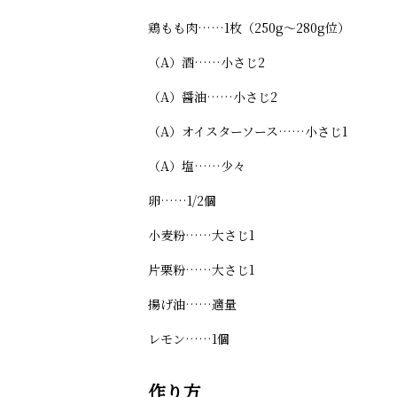
鶏もも肉……1枚（250g～280g位）
（A）酒……小さじ2
（A）醤油……小さじ2
（A）オイスターソース……小さじ1
（A）塩……少々
卵……1/2個
小麦粉……大さじ1
片栗粉……大さじ1
揚げ油……適量
レモン……1個
作り方