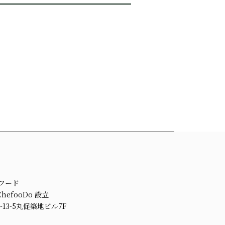
ェフード
efooDo 設立
13-5丸促築地ビル7F