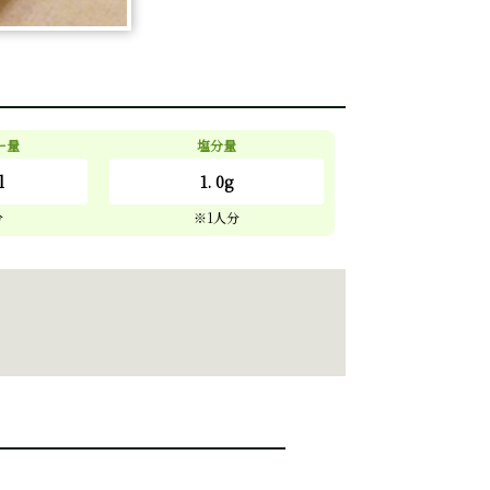
ー量
塩分量
l
1. 0g