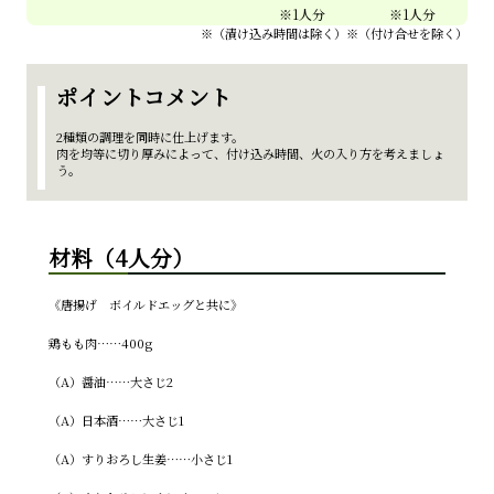
※（漬け込み時間は除く）※（付け合せを除く）
ポイントコメント
2種類の調理を同時に仕上げます。
肉を均等に切り厚みによって、付け込み時間、火の入り方を考えましょ
う。
材料（4人分）
《唐揚げ ボイルドエッグと共に》
鶏もも肉……400g
（A）醤油……大さじ2
（A）日本酒……大さじ1
（A）すりおろし生姜……小さじ1