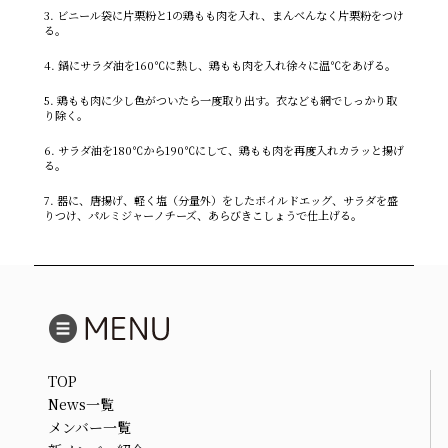
3. ビニール袋に片栗粉と1の鶏もも肉を入れ、まんべんなく片栗粉をつけ
る。
4. 鍋にサラダ油を160℃に熱し、鶏もも肉を入れ徐々に温℃をあげる。
5. 鶏もも肉に少し色がついたら一度取り出す。衣なども網でしっかり取
り除く。
6. サラダ油を180℃から190℃にして、鶏もも肉を再度入れカラッと揚げ
る。
7. 器に、唐揚げ、軽く塩（分量外）をしたボイルドエッグ、サラダを盛
りつけ、パルミジャーノチーズ、あらびきこしょうで仕上げる。
TOP
News一覧
メンバー一覧