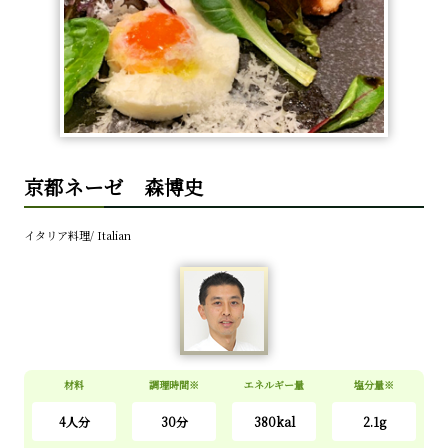
京都ネーゼ 森博史
イタリア料理/ Italian
材料
調理時間※
エネルギー量
塩分量※
4人分
30分
380kal
2.1g