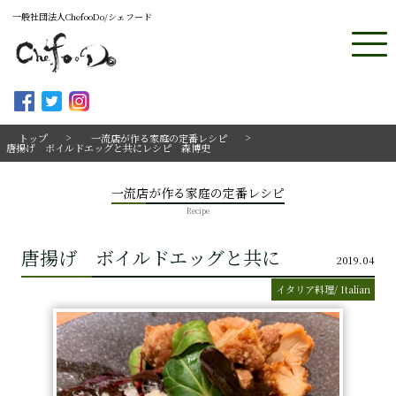
一般社団法人ChefooDo/シェフード
トップ
一流店が作る家庭の定番レシピ
唐揚げ ボイルドエッグと共にレシピ 森博史
一流店が作る家庭の定番レシピ
Recipe
唐揚げ ボイルドエッグと共に
2019.04
イタリア料理/ Italian