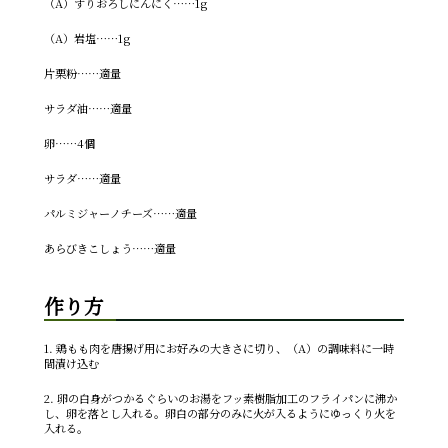
（A）すりおろしにんにく……1g
（A）岩塩……1g
片栗粉……適量
サラダ油……適量
卵……4個
サラダ……適量
パルミジャーノチーズ……適量
あらびきこしょう……適量
作り方
1. 鶏もも肉を唐揚げ用にお好みの大きさに切り、（A）の調味料に一時
間漬け込む
2. 卵の白身がつかるぐらいのお湯をフッ素樹脂加工のフライパンに沸か
し、卵を落とし入れる。卵白の部分のみに火が入るようにゆっくり火を
入れる。