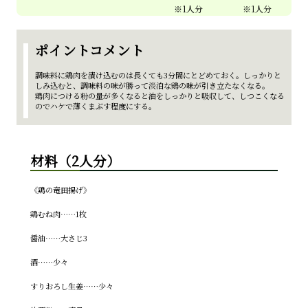
ポイントコメント
調味料に鶏肉を漬け込むのは長くても3分間にとどめておく。しっかりと
しみ込むと、調味料の味が勝って淡泊な鶏の味が引き立たなくなる。
鶏肉につける粉の量が多くなると油をしっかりと吸収して、しつこくなる
のでハケで薄くまぶす程度にする。
材料（2人分）
《鶏の竜田揚げ》
鶏むね肉……1枚
醤油……大さじ3
酒……少々
すりおろし生姜……少々