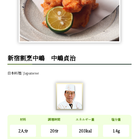
新宿割烹中嶋 中嶋貞治
日本料理/ Japanese
材料
調理時間
エネルギー量
塩分量
2人分
20分
203kal
1.4g