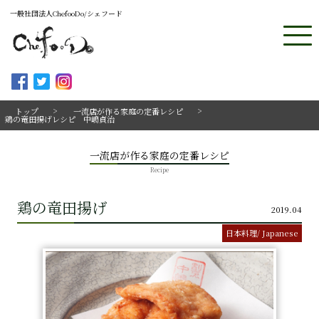
一般社団法人ChefooDo/シェフード
トップ
一流店が作る家庭の定番レシピ
鶏の竜田揚げレシピ 中嶋貞治
一流店が作る家庭の定番レシピ
Recipe
鶏の竜田揚げ
2019.04
日本料理/ Japanese