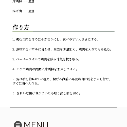
片栗粉……適量
揚げ油……適量
作り方
1. 鶏むね肉を薄めにそぎ切りにし、食べやすい大きさにする。
2. 調味料をボウルに合わせ、生姜を少量加え、鶏肉を入れてもみ込む。
3. ペーパータオルで鶏肉を挟み汁気を拭き取る。
4. ハケで鶏肉の両面に片栗粉をまぶしつける。
5. 揚げ油を約160℃に温め、揚げる直前に再度鶏肉に粉をまぶし付け、
すぐに油へ入れる。
6. きれいな揚げ色がついたら取り出し油を切る。