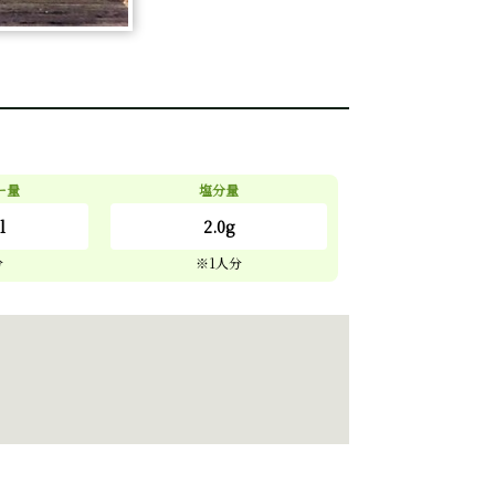
ー量
塩分量
l
2.0g