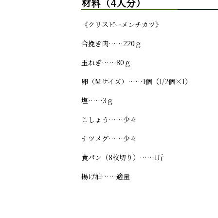
材料（4人分）
《クリスピーメンチカツ》
合挽き肉……220ｇ
玉ねぎ……80ｇ
卵（Mサイズ）……1個（1/2個×1）
塩……3ｇ
こしょう……少々
ナツメグ……少々
食パン（8枚切り）……1斤
揚げ油……適量