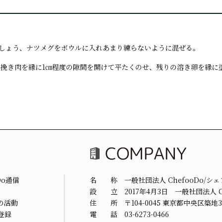
、こしょう、ナツメグをボウルに入れあまり練らないように混ぜる。
た挽き肉を縁に1㎝程度の隙間を開けて平たくのせ、残りの溶き卵を縁に
Do通信
名 称 一般社団法人 ChefooDo/シ
設 立 2017年4月3日 一般社団法人 Ch
の活動
住 所 〒104-0045 東京都中央区築地3-
登録
電 話 03-6273-0466