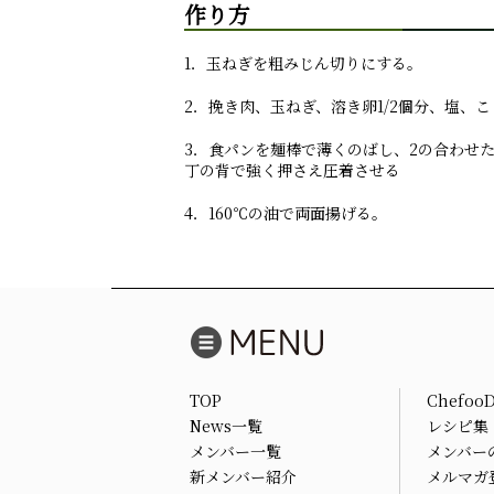
作り方
1．玉ねぎを粗みじん切りにする。
2．挽き肉、玉ねぎ、溶き卵1/2個分、塩
3．食パンを麺棒で薄くのばし、2の合わせ
丁の背で強く押さえ圧着させる
4．160℃の油で両面揚げる。
TOP
Chefoo
News一覧
レシピ集
メンバー一覧
メンバー
新メンバー紹介
メルマガ