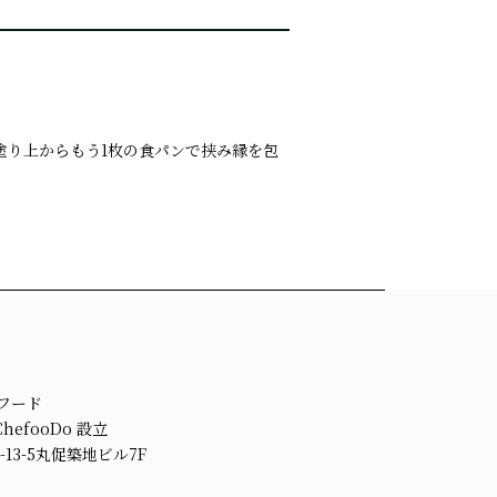
塗り上からもう1枚の食パンで挟み縁を包
ェフード
efooDo 設立
13-5丸促築地ビル7F