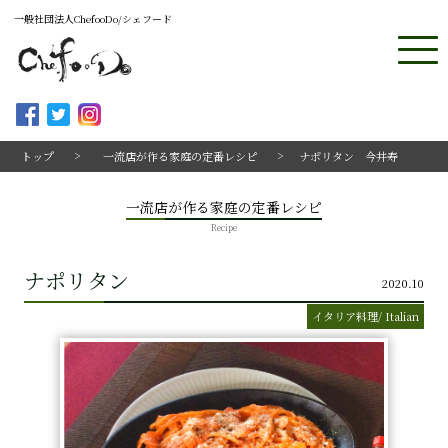
一般社団法人ChefooDo/シェフード
トップ
一流店が作る家庭の定番レシピ
ナポリタン 今井寿
一流店が作る家庭の定番レシピ
Recipe
ナポリタン
2020.10
イタリア料理/ Italian