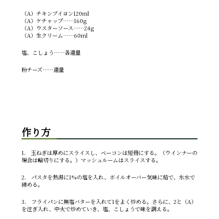
（A）チキンブイヨン120ml
（A）ケチャップ……160g
（A）ウスターソース……24g
（A）生クリーム……60ml
塩、こしょう……各適量
粉チーズ……適量
作り方
1． 玉ねぎは厚めにスライスし、ベーコンは短冊にする。（ウインナーの
場合は輪切りにする。）マッシュルームはスライスする。
2． パスタを熱湯に1%の塩を入れ、ボイルオーバー気味に茹で、氷水で
締める。
3． フライパンに無塩バターを入れて1をよく炒める。さらに、2と（A）
を注ぎ入れ、中火で炒めていき、塩、こしょうで味を調える。