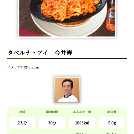
タベルナ・アイ 今井寿
イタリア料理/ Italian
材料
調理時間
エネルギー量
塩分量
2人分
30分
1063kal
5.0g