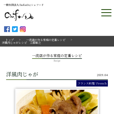
一般社団法人ChefooDo/シェフード
トップ
一流店が作る家庭の定番レシピ
洋風肉じゃがレシピ 工藤敏之
一流店が作る家庭の定番レシピ
Recipe
洋風肉じゃが
2019.04
フランス料理/ French