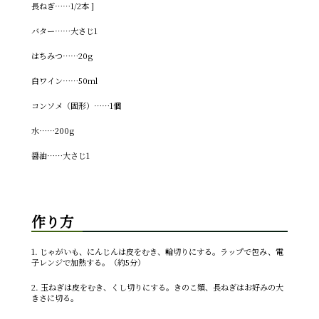
長ねぎ……1/2本 ]
バター……大さじ1
はちみつ……20g
白ワイン……50ml
コンソメ（固形）……1個
水……200g
醤油……大さじ1
作り方
1. じゃがいも、にんじんは皮をむき、輪切りにする。ラップで包み、電
子レンジで加熱する。（約5分）
2. 玉ねぎは皮をむき、くし切りにする。きのこ類、長ねぎはお好みの大
きさに切る。