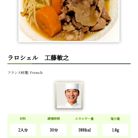
ラロシェル 工藤敏之
フランス料理/ French
材料
調理時間
エネルギー量
塩分量
2人分
30分
388kal
1.8
g