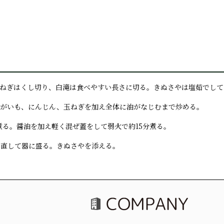
。玉ねぎはくし切り、白滝は食べやすい長さに切る。きぬさやは塩茹でし
じゃがいも、にんじん、玉ねぎを加え全体に油がなじむまで炒める。
分煮る。醤油を加え軽く混ぜ蓋をして弱火で約15分煮る。
め直して器に盛る。きぬさやを添える。