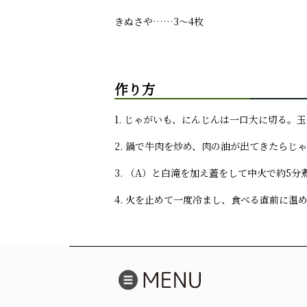
きぬさや……3～4枚
作り方
1. じゃがいも、にんじんは一口大に切る
2. 鍋で牛肉を炒め、肉の油が出てきたら
3. （A）と白滝を加え蓋をして中火で約5
4. 火を止めて一度冷まし、食べる直前に温