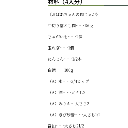
材料（4人分）
《おばあちゃんの肉じゃが》
牛切り落とし肉……150g
じゃがいも……2個
玉ねぎ……1個
にんじん……1/2本
白滝……100g
（A）水……3/4カップ
（A）酒……大さじ2
（A）みりん…大さじ2
（A）きび砂糖……大さじ1/2
醤油……大さじ21/2