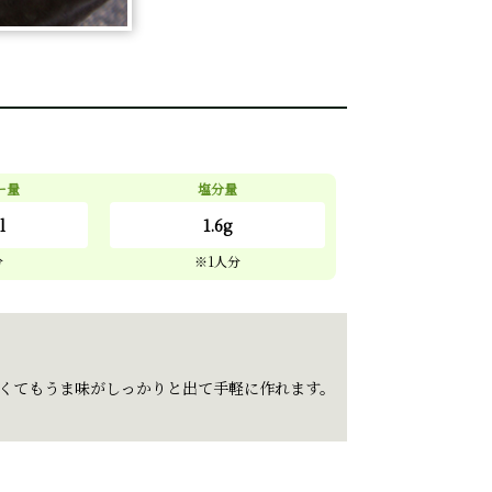
ー量
塩分量
l
1.6g
くてもうま味がしっかりと出て手軽に作れます。