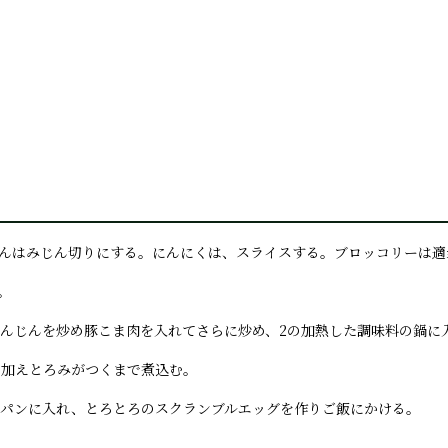
んじんはみじん切りにする。にんにくは、スライスする。ブロッコリーは
。
、にんじんを炒め豚こま肉を入れてさらに炒め、2の加熱した調味料の鍋に
を加えとろみがつくまで煮込む。
フライパンに入れ、とろとろのスクランブルエッグを作りご飯にかける。