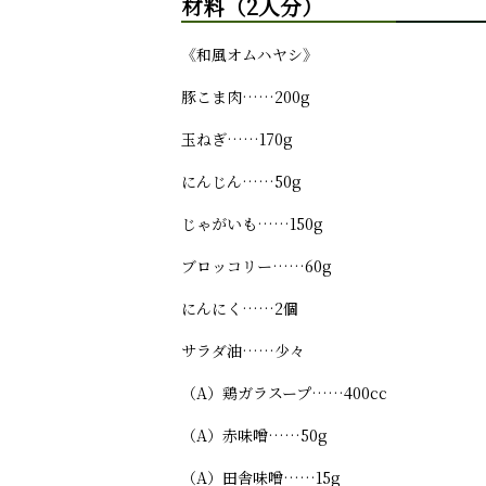
材料（2人分）
《和風オムハヤシ》
豚こま肉……200g
玉ねぎ……170g
にんじん……50g
じゃがいも……150g
ブロッコリー……60g
にんにく……2個
サラダ油……少々
（A）鶏ガラスープ……400cc
（A）赤味噌……50g
（A）田舎味噌……15g