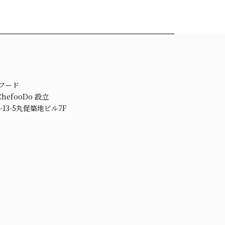
ェフード
efooDo 設立
13-5丸促築地ビル7F