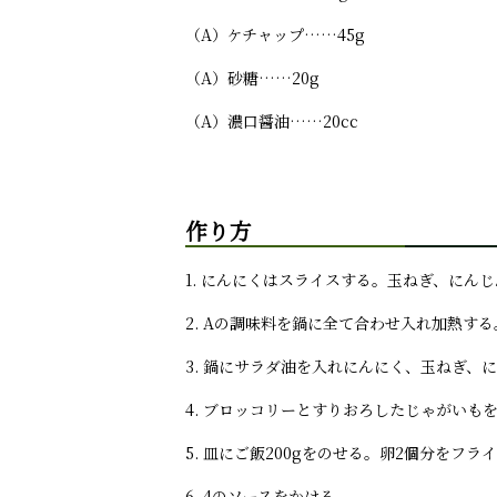
（A）ケチャップ……45g
（A）砂糖……20g
（A）濃口醤油……20cc
作り方
1. にんにくはスライスする。玉ねぎ、に
2. Aの調味料を鍋に全て合わせ入れ加熱する
3. 鍋にサラダ油を入れにんにく、玉ねぎ
4. ブロッコリーとすりおろしたじゃがいも
5. 皿にご飯200gをのせる。卵2個分を
6. 4のソースをかける。