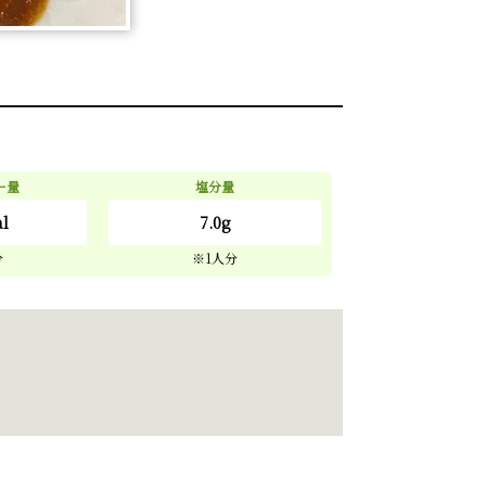
ー量
塩分量
al
7.0g