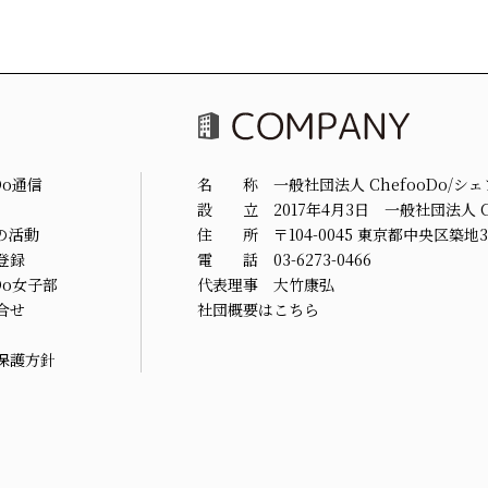
Do通信
名 称 一般社団法人 ChefooDo/シ
設 立 2017年4月3日 一般社団法人 Ch
の活動
住 所 〒104-0045 東京都中央区築地3-
登録
電 話 03-6273-0466
oDo女子部
代表理事 大竹康弘
合せ
社団概要はこちら
保護方針