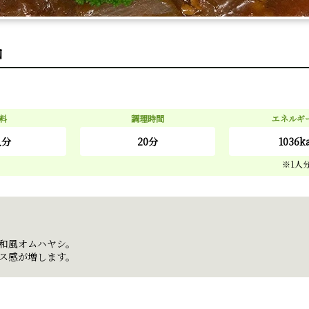
和
料
調理時間
エネルギ
人分
20分
1036k
和風オムハヤシ。
ス感が増します。