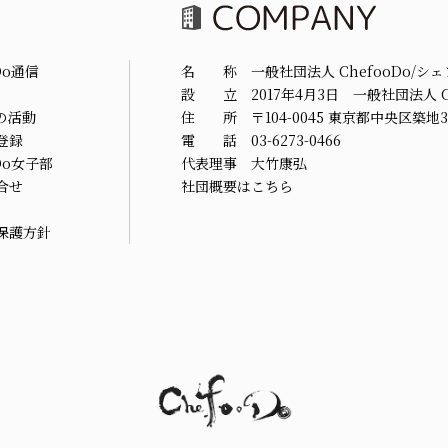
Do通信
名 称 一般社団法人 ChefooDo/シ
設 立 2017年4月3日 一般社団法人 Ch
の活動
住 所 〒104-0045 東京都中央区築地3-
登録
電 話 03-6273-0466
oDo女子部
代表理事 大竹康弘
合せ
社団概要はこちら
保護方針