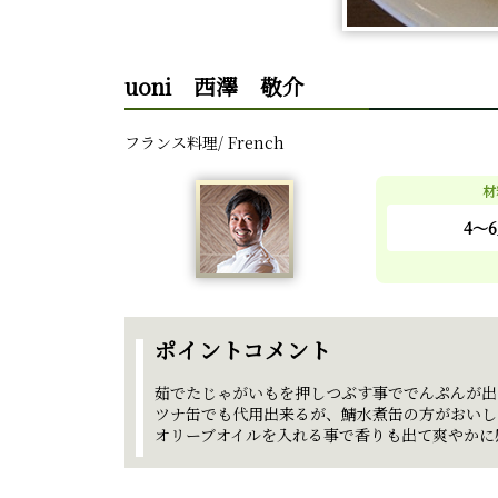
uoni 西澤 敬介
フランス料理/ French
材
4～6
ポイントコメント
茹でたじゃがいもを押しつぶす事ででんぷんが出
ツナ缶でも代用出来るが、鯖水煮缶の方がおいし
オリーブオイルを入れる事で香りも出て爽やかに