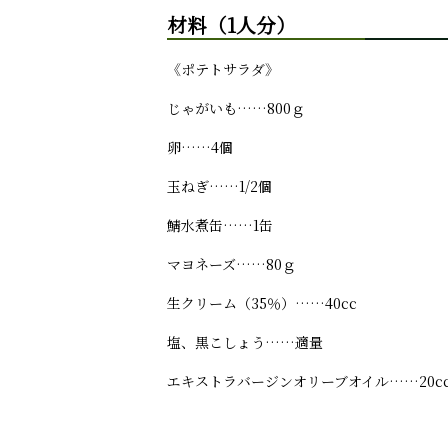
材料（1人分）
《ポテトサラダ》
じゃがいも……800ｇ
卵……4個
玉ねぎ……1/2個
鯖水煮缶……1缶
マヨネーズ……80ｇ
生クリーム（35％）……40cc
塩、黒こしょう……適量
エキストラバージンオリーブオイル……20c