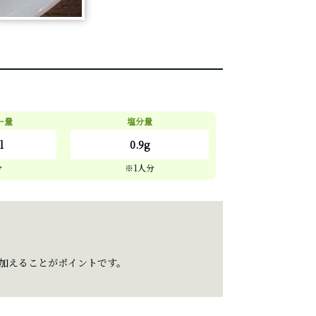
ー量
塩分量
l
0.9g
加えることがポイントです。