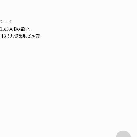
ェフード
efooDo 設立
13-5丸促築地ビル7F