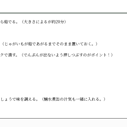
から茹でる。（大きさによるが約20分）
る。（じゃがいもが茹であがるまでそのまま置いておく。）
ォークで潰す。（でんぷんが出ないよう押しつぶすのがポイント！）
、こしょうで味を調える。（鯖水煮缶の汁気も一緒に入れる。）