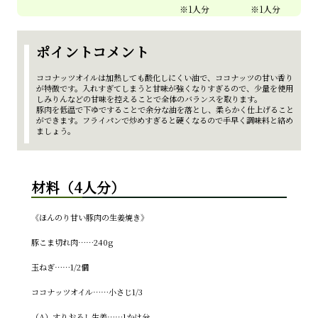
ポイントコメント
ココナッツオイルは加熱しても酸化しにくい油で、ココナッツの甘い香り
が特徴です。入れすぎてしまうと甘味が強くなりすぎるので、少量を使用
しみりんなどの甘味を控えることで全体のバランスを取ります。
豚肉を低温で下ゆですることで余分な油を落とし、柔らかく仕上げること
ができます。フライパンで炒めすぎると硬くなるので手早く調味料と絡め
ましょう。
材料（4人分）
《ほんのり甘い豚肉の生姜焼き》
豚こま切れ肉……240g
玉ねぎ……1/2個
ココナッツオイル……小さじ1/3
（A）すりおろし生姜……1かけ分