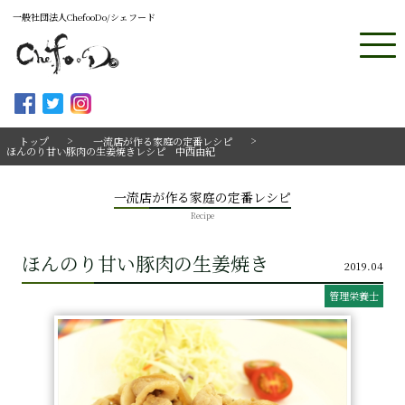
一般社団法人ChefooDo/シェフード
トップ
一流店が作る家庭の定番レシピ
ほんのり甘い豚肉の生姜焼きレシピ 中西由紀
一流店が作る家庭の定番レシピ
Recipe
ほんのり甘い豚肉の生姜焼き
2019.04
管理栄養士