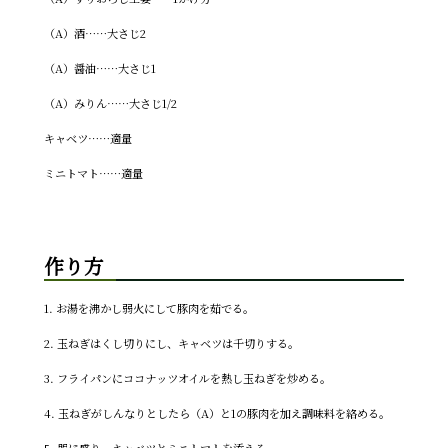
（A）酒……大さじ2
（A）醤油……大さじ1
（A）みりん……大さじ1/2
キャベツ……適量
ミニトマト……適量
作り方
1. お湯を沸かし弱火にして豚肉を茹でる。
2. 玉ねぎはくし切りにし、キャベツは千切りする。
3. フライパンにココナッツオイルを熱し玉ねぎを炒める。
4. 玉ねぎがしんなりとしたら（A）と1の豚肉を加え調味料を絡める。
5. 器に盛り、キャベツとミニトマトを添える。