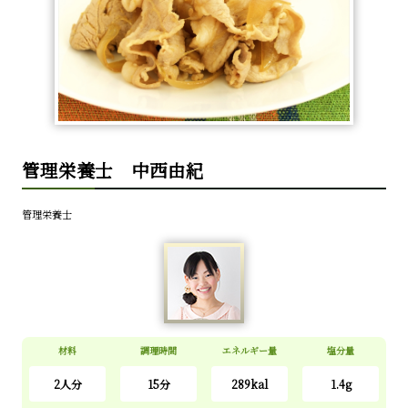
管理栄養士 中西由紀
管理栄養士
材料
調理時間
エネルギー量
塩分量
2
人分
15分
289kal
1.4g