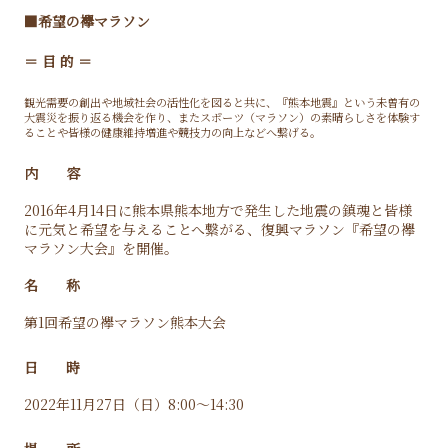
■希望の襷マラソン
＝ 目 的 ＝
観光需要の創出や地域社会の活性化を図ると共に、『熊本地震』という未曽有の
大震災を振り返る機会を作り、またスポーツ（マラソン）の素晴らしさを体験す
ることや皆様の健康維持増進や競技力の向上などへ繋げる。
内 容
2016年4月14日に熊本県熊本地方で発生した地震の鎮魂と皆様
に元気と希望を与えることへ繋がる、復興マラソン『希望の襷
マラソン大会』を開催。
名 称
第1回希望の襷マラソン熊本大会
日 時
2022年11月27日（日）8:00～14:30