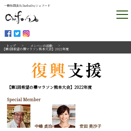
一般社団法人ChefooDo/シェフード
トップ
メンバーの活動
【第1回希望の襷マラソン熊本大会】2022年度
【第1回希望の襷マラソン熊本大会】2022年度
Special Member
中嶋 貞治
安田 美沙子