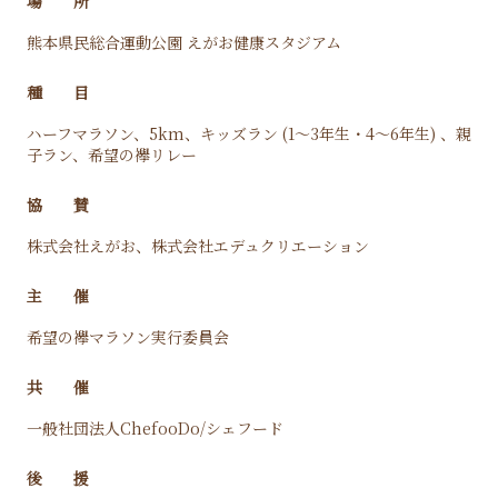
場 所
熊本県民総合運動公園 えがお健康スタジアム
種 目
ハーフマラソン、5km、キッズラン (1～3年生・4～6年生) 、親
子ラン、希望の襷リレー
協 賛
株式会社えがお、株式会社エデュクリエーション
主 催
希望の襷マラソン実行委員会
共 催
一般社団法人ChefooDo/シェフード
後 援