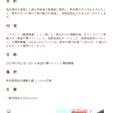
目 的
地元食材を活用した食を参加者や来場者に提供し、熊本県の方々はもちろんのこ
と、県外の方々に向けて食の魅力を発信し、地域活性化の大きなきっかけとしま
す。
内 容
「スポーツ（健康増進）」と「食」と「震災からの復興応援」をテーマとして実
施する「希望の襷マラソン」と、地産地消をテーマとした「地産地消食べマルシ
ェ」を同時開催。ChefooDoブースでは、熊本の郷土料理「つぼん汁」と塩むす
びをセットで提供いたしました。
日 時
2023年11月27日（日）※希望の襷マラソンと同時開催
場 所
熊本県民総合運動公園 シンボル広場
主 催
一般社団法人ChefooDo